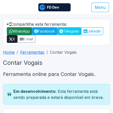
Menu
Compartilhe esta ferramenta:
WhatsApp
Facebook
Telegram
LinkedIn
X
E-mail
Home
Ferramentas
Contar Vogais
Contar Vogais
Ferramenta online para Contar Vogais.
Em desenvolvimento:
Esta ferramenta está
🚧
sendo preparada e estará disponível em breve.