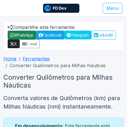
Menu
Compartilhe esta ferramenta:
WhatsApp
Facebook
Telegram
LinkedIn
X
E-mail
Home
Ferramentas
Converter Quilômetros para Milhas Náuticas
Converter Quilômetros para Milhas
Náuticas
Converta valores de Quilômetros (km) para
Milhas Náuticas (nmi) instantaneamente.
Em desenvolvimento:
Esta ferramenta está