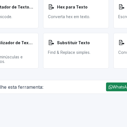
📝
📝
Formatador de Texto LinkedIn
Hex para Texto
unicode.
Converta hex em texto.
Escr
📝
📝
Normalizador de Texto Jurídico
Substituir Texto
Find & Replace simples.
Conv
minúsculas e
os.
lhe esta ferramenta:
Whats