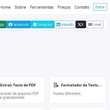
Home
Sobre
Ferramentas
Preços
Contato
Entrar
App
Facebook
Telegram
LinkedIn
X
E-mail
📝
Extrair Texto de PDF
Formatador de Texto Instagram
aia texto de arquivos PDF
Fontes diferentes.
ne gratuitamente.