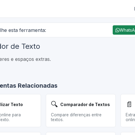
lhe esta ferramenta:
Whats
dor de Texto
eres e espaços extras.
entas Relacionadas
🔍
📄
lizar Texto
Comparador de Textos
online para
Compare diferenças entre
Extr
Texto.
textos.
onli