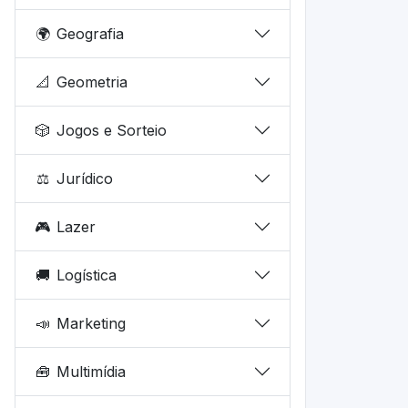
🌍
Geografia
📐
Geometria
🎲
Jogos e Sorteio
⚖️
Jurídico
🎮
Lazer
🚚
Logística
📣
Marketing
🧰
Multimídia