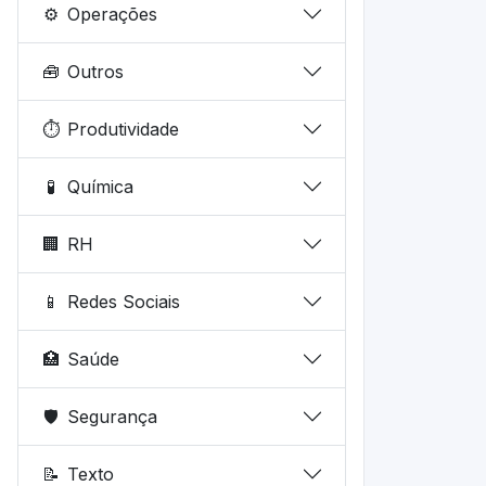
⚙️
Operações
🧰
Outros
⏱️
Produtividade
🧪
Química
🏢
RH
📱
Redes Sociais
🏥
Saúde
🛡️
Segurança
📝
Texto