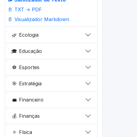
📄
TXT → PDF
📄
Visualizador Markdown
🌿
Ecologia
🎓
Educação
⚽
Esportes
🎯
Estratégia
💼
Financeiro
💰
Finanças
⚛️
Física