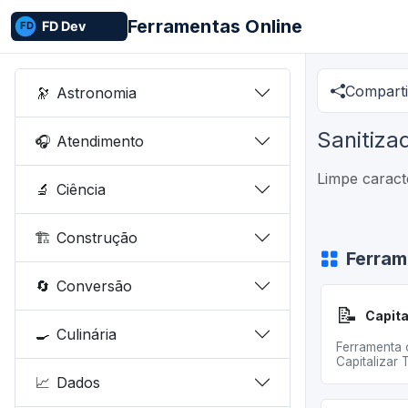
Ferramentas Online
Comparti
🔭
Astronomia
Sanitiza
🎧
Atendimento
Limpe caract
🔬
Ciência
🏗️
Construção
Ferram
🔄
Conversão
📝
Capita
🍳
Culinária
Ferramenta 
Capitalizar 
📈
Dados