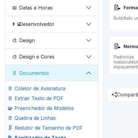
📝
📅
Datas e Horas
Bold/Italic 
👨‍💻
Desenvolvedor
🎨
Design
📝
🎨
Design e Cores
Padronize
maiúsculas/
espaçament
📄
Documentos
📄
Coletor de Assinatura
Comparti
📄
Extrair Texto de PDF
🧩
Preenchedor de Modelos
📄
Quebra de Linhas
🗜️
Redutor de Tamanho de PDF
📝
Sanitizador de Texto