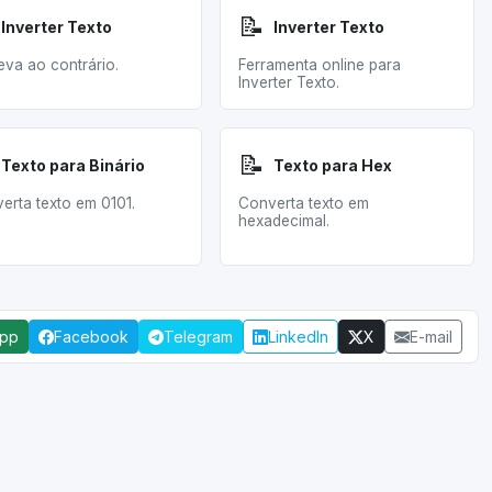
📝
Inverter Texto
Inverter Texto
eva ao contrário.
Ferramenta online para
Inverter Texto.
📝
Texto para Binário
Texto para Hex
erta texto em 0101.
Converta texto em
hexadecimal.
App
Facebook
Telegram
LinkedIn
X
E-mail