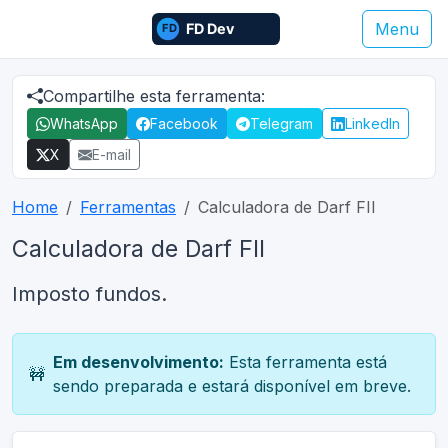
Menu
Compartilhe esta ferramenta:
WhatsApp
Facebook
Telegram
LinkedIn
X
E-mail
Home
Ferramentas
Calculadora de Darf FII
Calculadora de Darf FII
Imposto fundos.
Em desenvolvimento:
Esta ferramenta está
🚧
sendo preparada e estará disponível em breve.