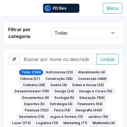
Menu
Filtrar por
categoria
🔎
Limpar
Total: 2384
Astronomia (20)
Atendimento (4)
Ciência (57)
Construção (38)
Conversão (486)
Culinária (38)
Dados (8)
Datas e Horas (26)
Desenvolvedor (116)
Design (24)
Design e Cores (10)
Documentos (8)
Ecologia (5)
Educação (156)
Esportes (5)
Estratégia (4)
Financeiro (94)
Finanças (132)
Física (14)
Geografia (440)
Geometria (78)
Jogos e Sorteio (11)
Jurídico (15)
Lazer (173)
Logística (13)
Marketing (71)
Multimídia (4)