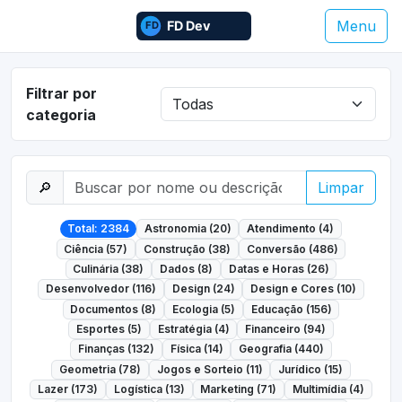
Menu
Filtrar por
categoria
🔎
Limpar
Total: 2384
Astronomia (20)
Atendimento (4)
Ciência (57)
Construção (38)
Conversão (486)
Culinária (38)
Dados (8)
Datas e Horas (26)
Desenvolvedor (116)
Design (24)
Design e Cores (10)
Documentos (8)
Ecologia (5)
Educação (156)
Esportes (5)
Estratégia (4)
Financeiro (94)
Finanças (132)
Física (14)
Geografia (440)
Geometria (78)
Jogos e Sorteio (11)
Jurídico (15)
Lazer (173)
Logística (13)
Marketing (71)
Multimídia (4)