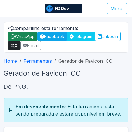
Menu
Compartilhe esta ferramenta:
WhatsApp
Facebook
Telegram
LinkedIn
X
E-mail
Home
Ferramentas
Gerador de Favicon ICO
Gerador de Favicon ICO
De PNG.
Em desenvolvimento:
Esta ferramenta está
🚧
sendo preparada e estará disponível em breve.