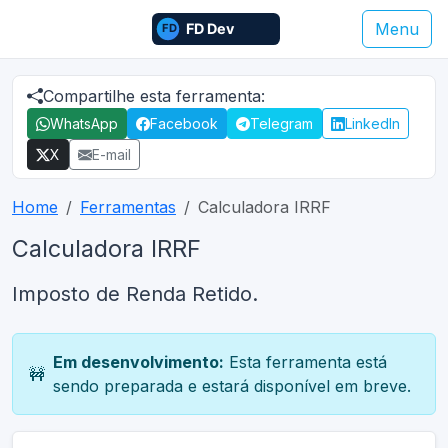
Menu
Compartilhe esta ferramenta:
WhatsApp
Facebook
Telegram
LinkedIn
X
E-mail
Home
Ferramentas
Calculadora IRRF
Calculadora IRRF
Imposto de Renda Retido.
Em desenvolvimento:
Esta ferramenta está
🚧
sendo preparada e estará disponível em breve.