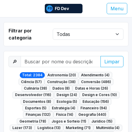
Menu
Filtrar por
categoria
🔎
Limpar
Total: 2384
Astronomia (20)
Atendimento (4)
Ciência (57)
Construção (38)
Conversão (486)
Culinária (38)
Dados (8)
Datas e Horas (26)
Desenvolvedor (116)
Design (24)
Design e Cores (10)
Documentos (8)
Ecologia (5)
Educação (156)
Esportes (5)
Estratégia (4)
Financeiro (94)
Finanças (132)
Física (14)
Geografia (440)
Geometria (78)
Jogos e Sorteio (11)
Jurídico (15)
Lazer (173)
Logística (13)
Marketing (71)
Multimídia (4)