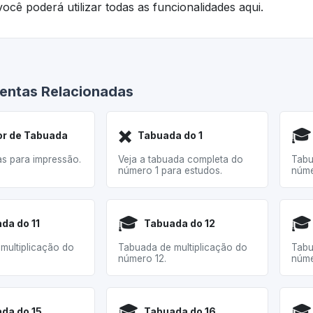
ocê poderá utilizar todas as funcionalidades aqui.
entas Relacionadas
✖️
🎓
r de Tabuada
Tabuada do 1
as para impressão.
Veja a tabuada completa do
Tabu
número 1 para estudos.
núme
🎓
🎓
da do 11
Tabuada do 12
multiplicação do
Tabuada de multiplicação do
Tabu
número 12.
núme
🎓
🎓
da do 15
Tabuada do 16