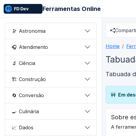
Ferramentas Online
Comparti
🔭
Astronomia
Home
Fer
🎧
Atendimento
Tabuad
🔬
Ciência
Tabuada d
🏗️
Construção
🚧
Em des
🔄
Conversão
🍳
Culinária
Sobre es
A ferrame
📈
Dados