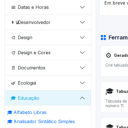
Em breve v
📅
Datas e Horas
👨‍💻
Desenvolvedor
Ferram
🎨
Design
🎨
Design e Cores
⚙️
Gerado
Crie tabuad
📄
Documentos
🌿
Ecologia
🎓
Tabua
🎓
Educação
Tabuada de 
número 11.
🎓
Alfabeto Libras
🎓
Analisador Sintático Simples
🎓
Tabua