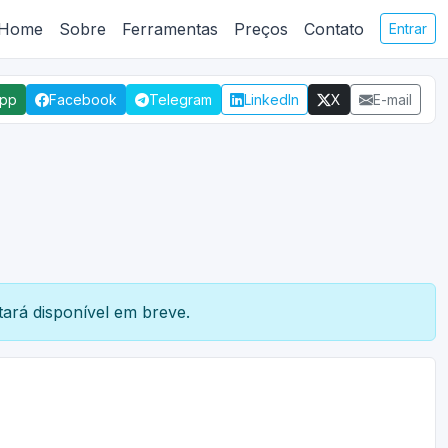
Home
Sobre
Ferramentas
Preços
Contato
Entrar
App
Facebook
Telegram
LinkedIn
X
E-mail
ará disponível em breve.