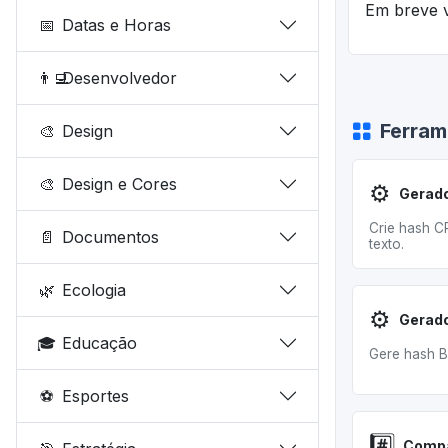
Em breve v
📅
Datas e Horas
👨‍💻
Desenvolvedor
Ferram
🎨
Design
🎨
Design e Cores
⚙️
Crie hash C
📄
Documentos
texto.
🌿
Ecologia
⚙️
🎓
Educação
Gere hash B
⚽
Esportes
#️⃣
Compa