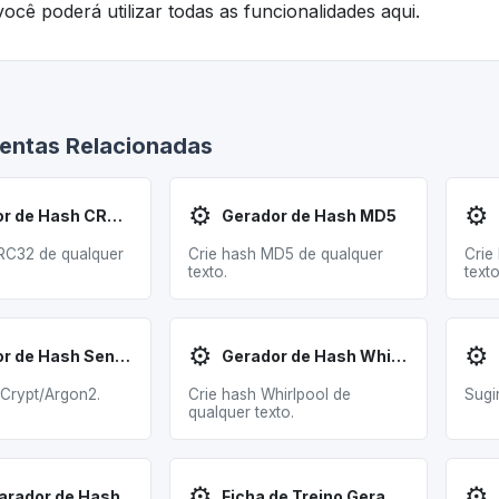
ocê poderá utilizar todas as funcionalidades aqui.
entas Relacionadas
⚙️
⚙️
Gerador de Hash CRC32
Gerador de Hash MD5
RC32 de qualquer
Crie hash MD5 de qualquer
Crie
texto.
texto
⚙️
⚙️
Gerador de Hash Senha
Gerador de Hash Whirlpool
Crypt/Argon2.
Crie hash Whirlpool de
Sugi
qualquer texto.
⚙️
⚙️
rador de Hash
Ficha de Treino Gerador