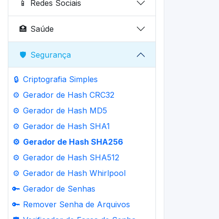
📱
Redes Sociais
🏥
Saúde
🛡️
Segurança
🔒
Criptografia Simples
⚙️
Gerador de Hash CRC32
⚙️
Gerador de Hash MD5
⚙️
Gerador de Hash SHA1
⚙️
Gerador de Hash SHA256
⚙️
Gerador de Hash SHA512
⚙️
Gerador de Hash Whirlpool
🔑
Gerador de Senhas
🔑
Remover Senha de Arquivos