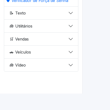
🛡️
Verificador de Força de Senha
📝
Texto
🧰
Utilitários
🛒
Vendas
🚗
Veículos
🧰
Vídeo
© 2026 fd.dev.br