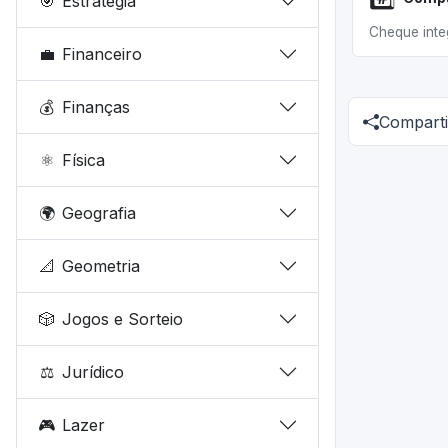
🎯
Estratégia
Cheque inte
💼
Financeiro
💰
Finanças
Comparti
⚛️
Física
🌍
Geografia
📐
Geometria
🎲
Jogos e Sorteio
⚖️
Jurídico
🎮
Lazer