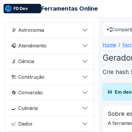
Ferramentas Online
Comparti
🔭
Astronomia
Home
Fer
🎧
Atendimento
Gerado
🔬
Ciência
Crie hash
🏗️
Construção
🚧
Em des
🔄
Conversão
🍳
Culinária
Sobre es
A ferrame
📈
Dados