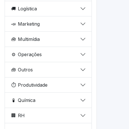
🚚
Logística
📣
Marketing
🧰
Multimídia
⚙️
Operações
🧰
Outros
⏱️
Produtividade
🧪
Química
🏢
RH