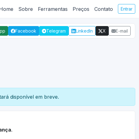
Home
Sobre
Ferramentas
Preços
Contato
Entrar
App
Facebook
Telegram
LinkedIn
X
E-mail
ará disponível em breve.
ança
.