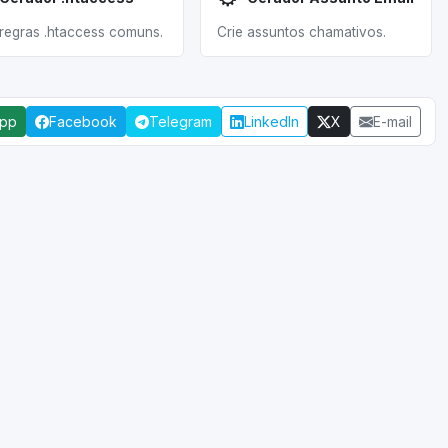
 regras .htaccess comuns.
Crie assuntos chamativos.
App
Facebook
Telegram
LinkedIn
X
E-mail