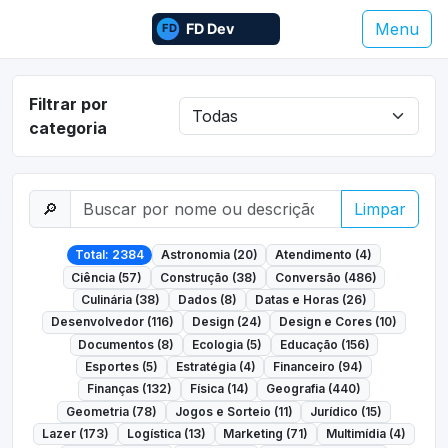
Menu
Filtrar por
categoria
🔎
Limpar
Total: 2384
Astronomia (20)
Atendimento (4)
Ciência (57)
Construção (38)
Conversão (486)
Culinária (38)
Dados (8)
Datas e Horas (26)
Desenvolvedor (116)
Design (24)
Design e Cores (10)
Documentos (8)
Ecologia (5)
Educação (156)
Esportes (5)
Estratégia (4)
Financeiro (94)
Finanças (132)
Física (14)
Geografia (440)
Geometria (78)
Jogos e Sorteio (11)
Jurídico (15)
Lazer (173)
Logística (13)
Marketing (71)
Multimídia (4)