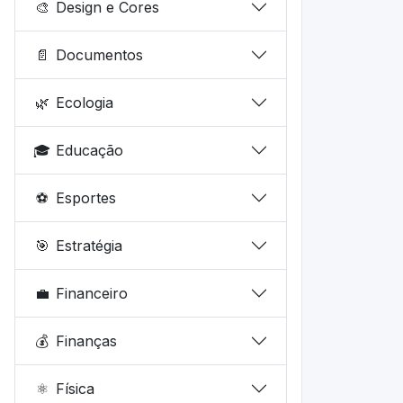
🎨
Design e Cores
📄
Documentos
🌿
Ecologia
🎓
Educação
⚽
Esportes
🎯
Estratégia
💼
Financeiro
💰
Finanças
⚛️
Física