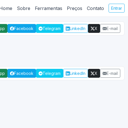
Home
Sobre
Ferramentas
Preços
Contato
Entrar
App
Facebook
Telegram
LinkedIn
X
E-mail
App
Facebook
Telegram
LinkedIn
X
E-mail