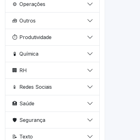
⚙️
Operações
🧰
Outros
⏱️
Produtividade
🧪
Química
🏢
RH
📱
Redes Sociais
🏥
Saúde
🛡️
Segurança
📝
Texto