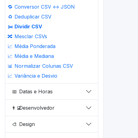
🔁
Conversor CSV ↔ JSON
♻️
Deduplicar CSV
✂️
Dividir CSV
🔀
Mesclar CSVs
📈
Média Ponderada
📈
Média e Mediana
📊
Normalizar Colunas CSV
📈
Variância e Desvio
📅
Datas e Horas
👨‍💻
Desenvolvedor
🎨
Design