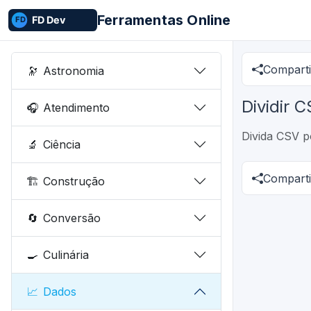
Ferramentas Online
Comparti
🔭
Astronomia
Dividir 
🎧
Atendimento
Divida CSV p
🔬
Ciência
Comparti
🏗️
Construção
🔄
Conversão
🍳
Culinária
📈
Dados