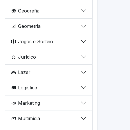
🌍
Geografia
📐
Geometria
🎲
Jogos e Sorteio
⚖️
Jurídico
🎮
Lazer
🚚
Logística
📣
Marketing
🧰
Multimídia