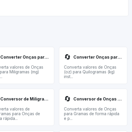
🔄
Converter Onças para Miligramas
Converter Onças para Quilogramas
erta valores de Onças
Converta valores de Onças
 para Miligramas (mg)
(oz) para Quilogramas (kg)
..
inst...
🔄
Conversor de Miligramas para Onças
Conversor de Onças para Gramas
erta valores de
Converta valores de Onças
gramas para Onças de
para Gramas de forma rápida
 rápida...
e p...