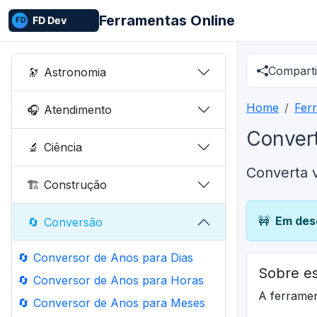
Ferramentas Online
Comparti
🔭
Astronomia
Home
Fer
🎧
Atendimento
Conver
🔬
Ciência
Converta 
🏗️
Construção
🚧
Em des
🔄
Conversão
🔄
Conversor de Anos para Dias
Sobre es
🔄
Conversor de Anos para Horas
A ferrame
🔄
Conversor de Anos para Meses