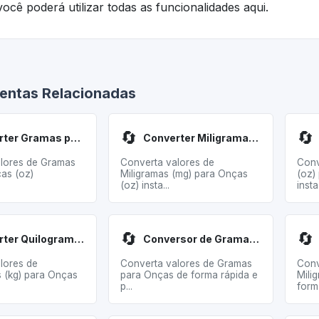
ocê poderá utilizar todas as funcionalidades aqui.
entas Relacionadas
🔄
🔄
Converter Gramas para Onças
Converter Miligramas para Onças
lores de Gramas
Converta valores de
Conv
ças (oz)
Miligramas (mg) para Onças
(oz)
(oz) insta...
insta.
🔄
🔄
Converter Quilogramas para Onças
Conversor de Gramas para Onças
lores de
Converta valores de Gramas
Conv
 (kg) para Onças
para Onças de forma rápida e
Mili
p...
forma