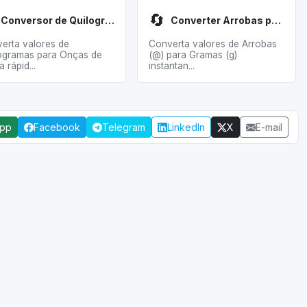
🔄
Conversor de Quilogramas para Onças
Converter Arrobas para Gramas
erta valores de
Converta valores de Arrobas
ogramas para Onças de
(@) para Gramas (g)
 rápid...
instantan...
App
Facebook
Telegram
LinkedIn
X
E-mail