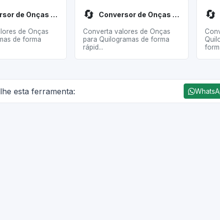
🔄
🔄
Conversor de Onças para Miligramas
Conversor de Onças para Quilogramas
lores de Onças
Converta valores de Onças
Conv
amas de forma
para Quilogramas de forma
Quil
rápid...
forma
lhe esta ferramenta:
Whats