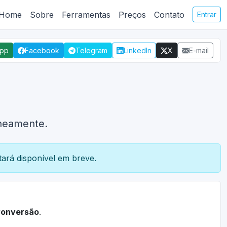
Home
Sobre
Ferramentas
Preços
Contato
Entrar
App
Facebook
Telegram
LinkedIn
X
E-mail
aneamente.
ará disponível em breve.
onversão
.