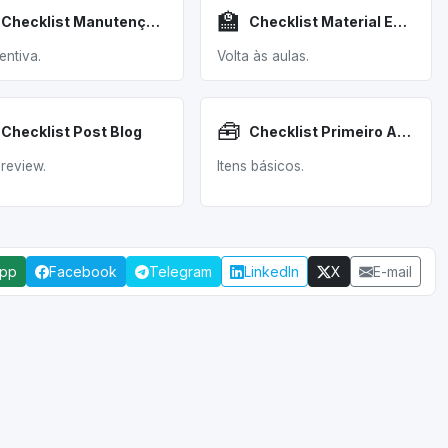
🏫
Checklist Manutenção Veicular
Checklist Material Escolar
entiva.
Volta às aulas.
🧰
Checklist Post Blog
Checklist Primeiro Apartamento
review.
Itens básicos.
App
Facebook
Telegram
LinkedIn
X
E-mail