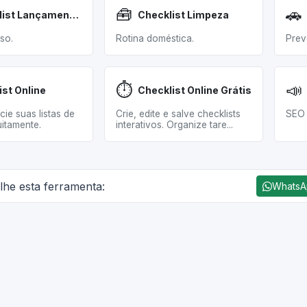
🧰
🚗
Checklist Lançamento Produto
Checklist Limpeza
so.
Rotina doméstica.
Prev
⏱️
📣
ist Online
Checklist Online Grátis
cie suas listas de
Crie, edite e salve checklists
SEO 
uitamente.
interativos. Organize tare...
lhe esta ferramenta:
Whats