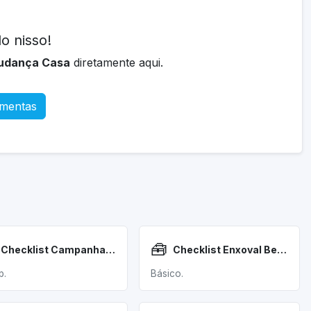
o nisso!
Mudança Casa
diretamente aqui.
amentas
🧰
Checklist Campanha Ads
Checklist Enxoval Bebê
p.
Básico.