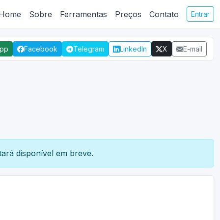
Home
Sobre
Ferramentas
Preços
Contato
Entrar
App
Facebook
Telegram
LinkedIn
X
E-mail
ará disponível em breve.