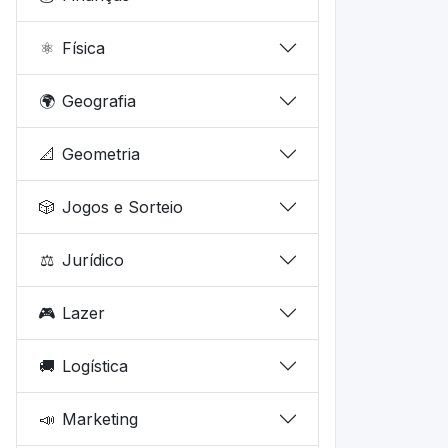
⚛️
Física
🌍
Geografia
📐
Geometria
🎲
Jogos e Sorteio
⚖️
Jurídico
🎮
Lazer
🚚
Logística
📣
Marketing