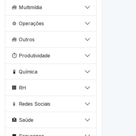
🧰
Multimídia
⚙️
Operações
🧰
Outros
⏱️
Produtividade
🧪
Química
🏢
RH
📱
Redes Sociais
🏥
Saúde
🛡️
Segurança