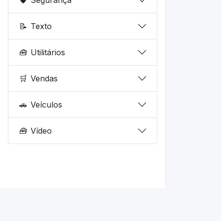
📝
Texto
🧰
Utilitários
🛒
Vendas
🚗
Veículos
🧰
Vídeo
© 2026 fd.dev.br