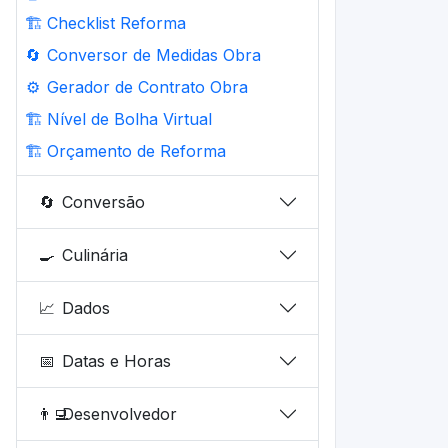
🏗️
Checklist Reforma
🔄
Conversor de Medidas Obra
⚙️
Gerador de Contrato Obra
🏗️
Nível de Bolha Virtual
🏗️
Orçamento de Reforma
🔄
Conversão
🍳
Culinária
📈
Dados
📅
Datas e Horas
👨‍💻
Desenvolvedor