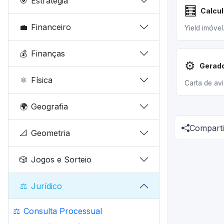
🎯
Estratégia
🧮
💼
Financeiro
Yield imóvel
💰
Finanças
⚙️
Gerado
⚛️
Física
Carta de avi
🌍
Geografia
Comparti
📐
Geometria
🎲
Jogos e Sorteio
⚖️
Jurídico
⚖️
Consulta Processual