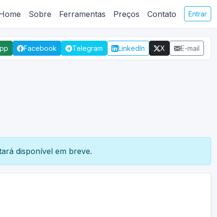
Home
Sobre
Ferramentas
Preços
Contato
Entrar
App
Facebook
Telegram
LinkedIn
X
E-mail
ará disponível em breve.