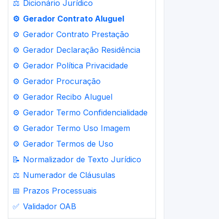
⚖️
Dicionário Jurídico
⚙️
Gerador Contrato Aluguel
⚙️
Gerador Contrato Prestação
⚙️
Gerador Declaração Residência
⚙️
Gerador Política Privacidade
⚙️
Gerador Procuração
⚙️
Gerador Recibo Aluguel
⚙️
Gerador Termo Confidencialidade
⚙️
Gerador Termo Uso Imagem
⚙️
Gerador Termos de Uso
📝
Normalizador de Texto Jurídico
⚖️
Numerador de Cláusulas
📅
Prazos Processuais
✅
Validador OAB