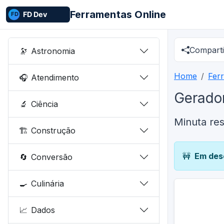
Ferramentas Online
Comparti
🔭
Astronomia
Home
Fer
🎧
Atendimento
Gerador
🔬
Ciência
Minuta res
🏗️
Construção
🚧
Em des
🔄
Conversão
🍳
Culinária
📈
Dados