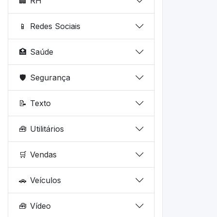
🏢
RH
📱
Redes Sociais
🏥
Saúde
🛡️
Segurança
📝
Texto
🧰
Utilitários
🛒
Vendas
🚗
Veículos
🧰
Vídeo