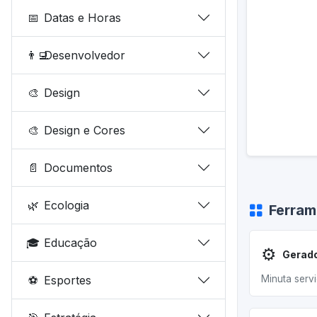
📅
Datas e Horas
👨‍💻
Desenvolvedor
🎨
Design
🎨
Design e Cores
📄
Documentos
🌿
Ecologia
Ferram
🎓
Educação
⚙️
⚽
Esportes
Minuta servi