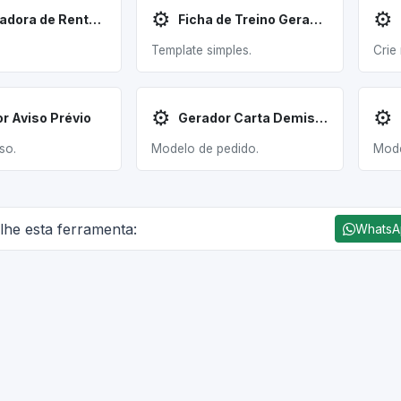
⚙️
⚙️
Calculadora de Rentabilidade Aluguel
Ficha de Treino Gerador
.
Template simples.
Crie
⚙️
⚙️
r Aviso Prévio
Gerador Carta Demissão
so.
Modelo de pedido.
Mode
lhe esta ferramenta:
Whats