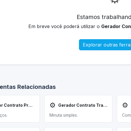
Estamos trabalhand
Em breve você poderá utilizar o
Gerador Con
Explorar outras ferr
entas Relacionadas
⚙️
⚙️
Gerador Contrato Prestação
Gerador Contrato Trabalho
ços.
Minuta simples.
Comp