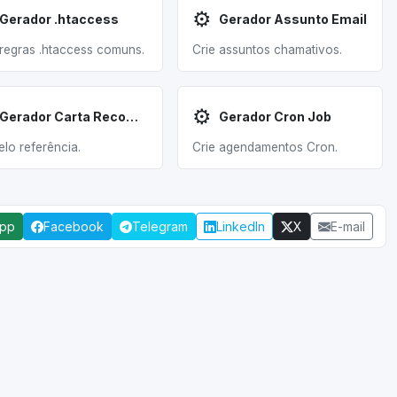
⚙️
Gerador .htaccess
Gerador Assunto Email
 regras .htaccess comuns.
Crie assuntos chamativos.
⚙️
Gerador Carta Recomendação
Gerador Cron Job
lo referência.
Crie agendamentos Cron.
App
Facebook
Telegram
LinkedIn
X
E-mail