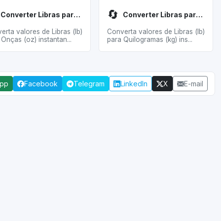
🔄
Converter Libras para Onças
Converter Libras para Quilogramas
erta valores de Libras (lb)
Converta valores de Libras (lb)
 Onças (oz) instantan...
para Quilogramas (kg) ins...
App
Facebook
Telegram
LinkedIn
X
E-mail