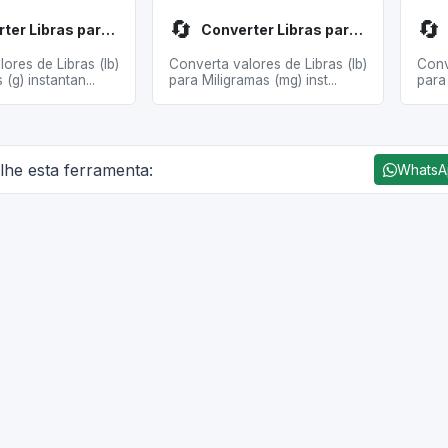
🔄
🔄
Converter Libras para Gramas
Converter Libras para Miligramas
ores de Libras (lb)
Converta valores de Libras (lb)
Conv
(g) instantan...
para Miligramas (mg) inst...
para
lhe esta ferramenta:
Whats