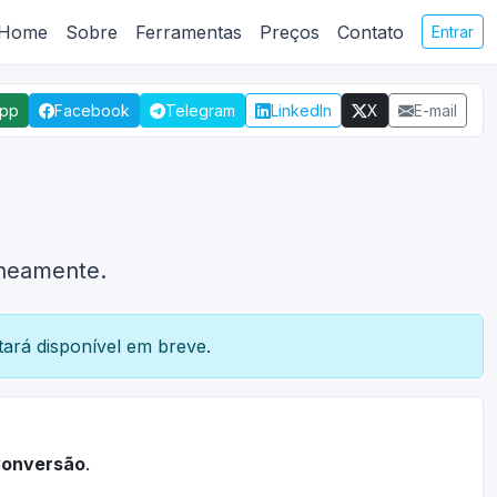
Home
Sobre
Ferramentas
Preços
Contato
Entrar
App
Facebook
Telegram
LinkedIn
X
E-mail
aneamente.
ará disponível em breve.
onversão
.