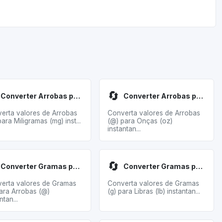
🔄
Converter Arrobas para Miligramas
Converter Arrobas para Onças
erta valores de Arrobas
Converta valores de Arrobas
ara Miligramas (mg) inst...
(@) para Onças (oz)
instantan...
🔄
Converter Gramas para Arrobas
Converter Gramas para Libras
erta valores de Gramas
Converta valores de Gramas
para Arrobas (@)
(g) para Libras (lb) instantan...
ntan...