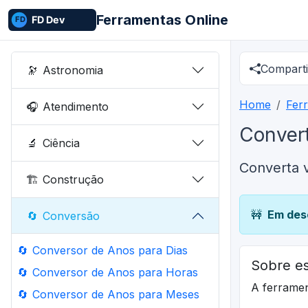
Ferramentas Online
Comparti
🔭
Astronomia
Home
Fer
🎧
Atendimento
Convert
🔬
Ciência
Converta v
🏗️
Construção
🚧
Em des
🔄
Conversão
🔄
Conversor de Anos para Dias
Sobre es
🔄
Conversor de Anos para Horas
A ferrame
🔄
Conversor de Anos para Meses