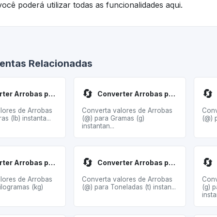
ocê poderá utilizar todas as funcionalidades aqui.
entas Relacionadas
🔄
🔄
Converter Arrobas para Libras
Converter Arrobas para Gramas
lores de Arrobas
Converta valores de Arrobas
Conv
as (lb) instanta...
(@) para Gramas (g)
(@) p
instantan...
🔄
🔄
Converter Arrobas para Quilogramas
Converter Arrobas para Toneladas
lores de Arrobas
Converta valores de Arrobas
Conv
ilogramas (kg)
(@) para Toneladas (t) instan...
(g) 
insta