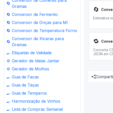
Conversor de Colheres para
🔄
Gramas
🔄
Conver
🔄
Conversor de Fermento
Estimativa 
🔄
Conversor de Onças para Ml
🔄
Conversor de Temperatura Forno
Conversor de Xícaras para
🔁
🔄
Gramas
Converta C
🍳
Etiquetas de Validade
JSON em CS
⚙️
Gerador de Ideias Jantar
⚙️
Gerador de Molhos
Comparti
🍳
Guia de Facas
🍳
Guia de Taças
🍳
Guia de Temperos
🍳
Harmonização de Vinhos
🍳
Lista de Compras Semanal