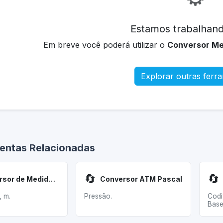
Estamos trabalhand
Em breve você poderá utilizar o
Conversor Me
Explorar outras ferr
entas Relacionadas
🔄
🔄
Conversor de Medidas Obra
Conversor ATM Pascal
, m.
Pressão.
Codi
Base