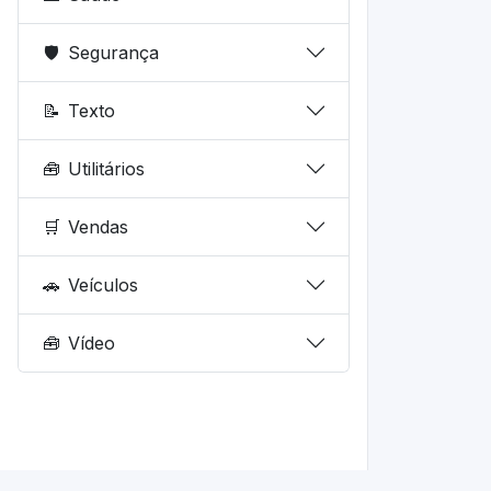
🛡️
Segurança
📝
Texto
🧰
Utilitários
🛒
Vendas
🚗
Veículos
🧰
Vídeo