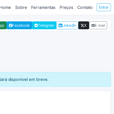
Home
Sobre
Ferramentas
Preços
Contato
Entrar
App
Facebook
Telegram
LinkedIn
X
E-mail
ará disponível em breve.