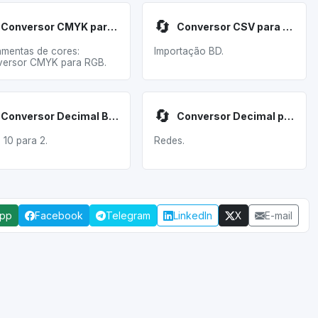
🔄
Conversor CMYK para RGB
Conversor CSV para SQL
amentas de cores:
Importação BD.
ersor CMYK para RGB.
🔄
Conversor Decimal Binário
Conversor Decimal para IP
 10 para 2.
Redes.
App
Facebook
Telegram
LinkedIn
X
E-mail