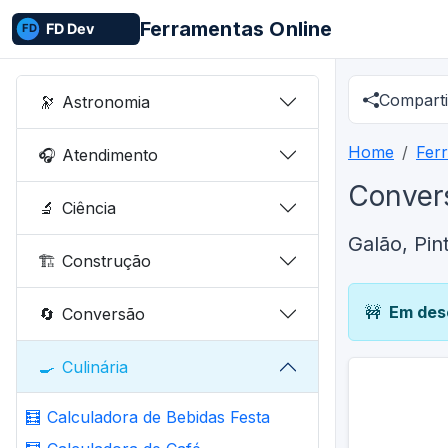
Ferramentas Online
Comparti
🔭
Astronomia
Home
Fer
🎧
Atendimento
Conver
🔬
Ciência
Galão, Pint
🏗️
Construção
🚧
Em des
🔄
Conversão
🍳
Culinária
🧮
Calculadora de Bebidas Festa