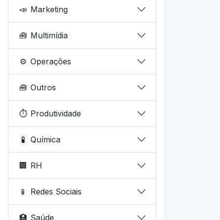
📣
Marketing
🧰
Multimídia
⚙️
Operações
🧰
Outros
⏱️
Produtividade
🧪
Química
🏢
RH
📱
Redes Sociais
🏥
Saúde