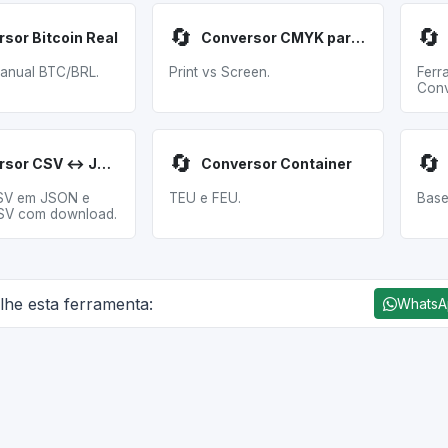
🔄
🔄
sor Bitcoin Real
Conversor CMYK para RGB
manual BTC/BRL.
Print vs Screen.
Ferr
Conv
🔄
🔄
Conversor CSV ↔ JSON
Conversor Container
SV em JSON e
TEU e FEU.
Base
V com download.
lhe esta ferramenta:
Whats