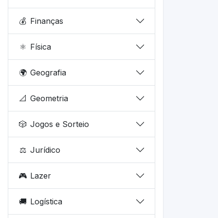
💰
Finanças
⚛️
Física
🌍
Geografia
📐
Geometria
🎲
Jogos e Sorteio
⚖️
Jurídico
🎮
Lazer
🚚
Logística