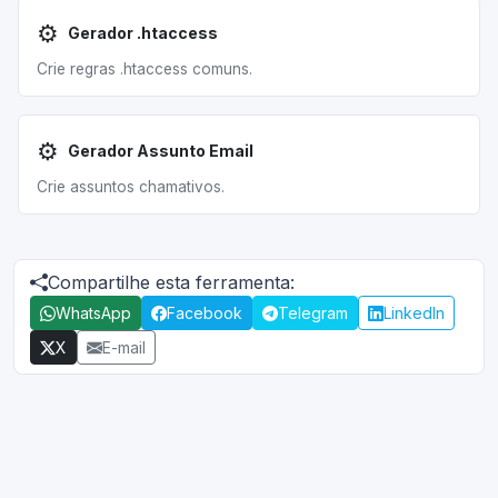
⚙️
Gerador .htaccess
Crie regras .htaccess comuns.
⚙️
Gerador Assunto Email
Crie assuntos chamativos.
Compartilhe esta ferramenta:
WhatsApp
Facebook
Telegram
LinkedIn
X
E-mail