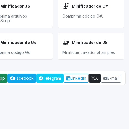
🗜️
Minificador JS
Minificador de C#
rima arquivos
Comprima código C#.
Script.
🧩
Minificador de Go
Minificador de JS
rima código Go.
Minifique JavaScript simples.
App
Facebook
Telegram
LinkedIn
X
E-mail