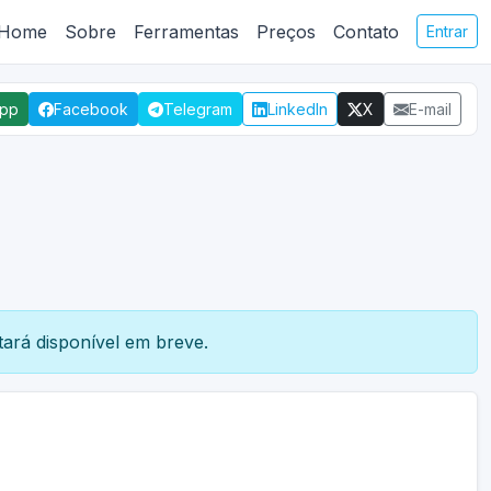
Home
Sobre
Ferramentas
Preços
Contato
Entrar
App
Facebook
Telegram
LinkedIn
X
E-mail
ará disponível em breve.