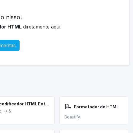
o nisso!
ador HTML
diretamente aqui.
amentas
Decodificador HTML Entities
📝
Formatador de HTML
; -> &.
Beautify.