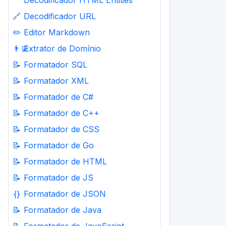
Decodificador HTML Entities
🔗
Decodificador URL
✏️
Editor Markdown
👨‍💻
Extrator de Domínio
📝
Formatador SQL
📝
Formatador XML
📝
Formatador de C#
📝
Formatador de C++
📝
Formatador de CSS
📝
Formatador de Go
📝
Formatador de HTML
📝
Formatador de JS
{}
Formatador de JSON
📝
Formatador de Java