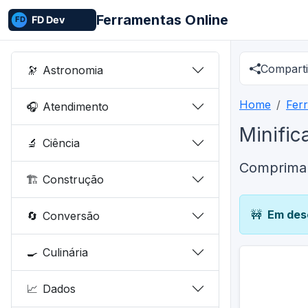
Ferramentas Online
Comparti
🔭
Astronomia
Home
Fer
🎧
Atendimento
Minifi
🔬
Ciência
Comprima
🏗️
Construção
🚧
Em des
🔄
Conversão
🍳
Culinária
📈
Dados