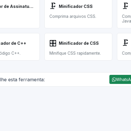
🗜️
🗜️
Gerador de Assinatura HTML
Minificador CSS
Comprima arquivos CSS.
Comp
Java
🎛️
🗜️
cador de C++
Minificador de CSS
ódigo C++.
Minifique CSS rapidamente.
Comp
lhe esta ferramenta:
Whats