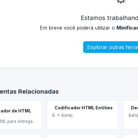
Estamos trabalhand
Em breve você poderá utilizar o
Minific
Explorar outras ferr
entas Relacionadas
Codificador HTML Entities
cador de HTML
& -> &amp;.
&amp
TML para entrega.