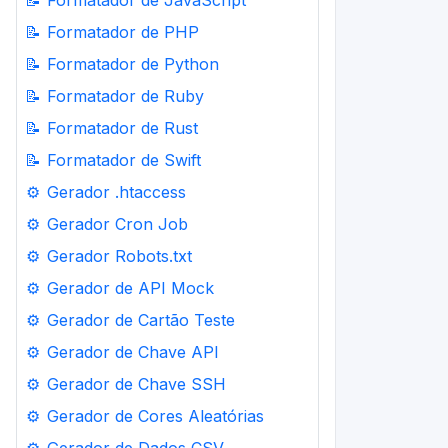
📝
Formatador de JavaScript
📝
Formatador de PHP
📝
Formatador de Python
📝
Formatador de Ruby
📝
Formatador de Rust
📝
Formatador de Swift
⚙️
Gerador .htaccess
⚙️
Gerador Cron Job
⚙️
Gerador Robots.txt
⚙️
Gerador de API Mock
⚙️
Gerador de Cartão Teste
⚙️
Gerador de Chave API
⚙️
Gerador de Chave SSH
⚙️
Gerador de Cores Aleatórias