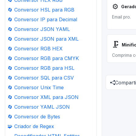
🔄
Conversor HEX RGB
⚙️
🔄
Conversor HSL para RGB
Email pro.
🔄
Conversor IP para Decimal
🔄
Conversor JSON YAML
🔄
Conversor JSON para XML
🗜️
Minifi
🔄
Conversor RGB HEX
Comprima c
🔄
Conversor RGB para CMYK
🔄
Conversor RGB para HSL
🔄
Conversor SQL para CSV
Comparti
🔄
Conversor Unix Time
🔄
Conversor XML para JSON
🔄
Conversor YAML JSON
🔄
Conversor de Bytes
🧩
Criador de Regex