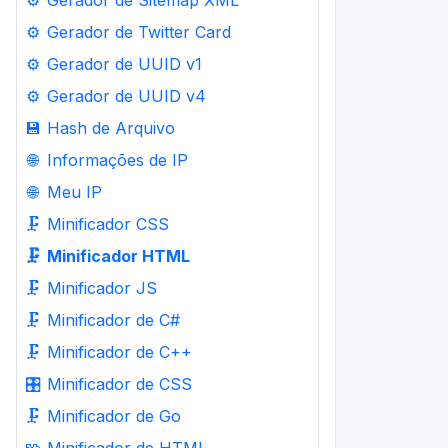
⚙️
Gerador de Sitemap XML
⚙️
Gerador de Twitter Card
⚙️
Gerador de UUID v1
⚙️
Gerador de UUID v4
💾
Hash de Arquivo
🌐
Informações de IP
🌐
Meu IP
🗜️
Minificador CSS
🗜️
Minificador HTML
🗜️
Minificador JS
🗜️
Minificador de C#
🗜️
Minificador de C++
🎛️
Minificador de CSS
🗜️
Minificador de Go