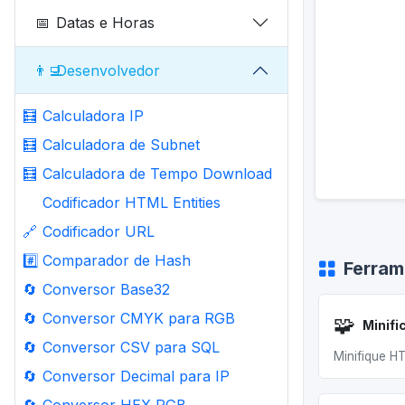
📅
Datas e Horas
👨‍💻
Desenvolvedor
🧮
Calculadora IP
🧮
Calculadora de Subnet
🧮
Calculadora de Tempo Download
Codificador HTML Entities
🔗
Codificador URL
#️⃣
Comparador de Hash
Ferram
🔄
Conversor Base32
🔄
Conversor CMYK para RGB
🧩
Minifi
🔄
Conversor CSV para SQL
Minifique H
🔄
Conversor Decimal para IP