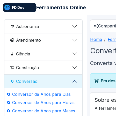
Ferramentas Online
Comparti
🔭
Astronomia
Home
Fer
🎧
Atendimento
Conver
🔬
Ciência
Converta v
🏗️
Construção
🚧
Em des
🔄
Conversão
🔄
Conversor de Anos para Dias
Sobre es
🔄
Conversor de Anos para Horas
A ferrame
🔄
Conversor de Anos para Meses