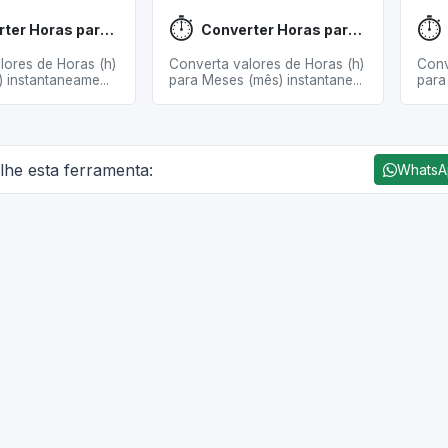
⏱️
⏱️
Converter Horas para Dias
Converter Horas para Meses
lores de Horas (h)
Converta valores de Horas (h)
Conv
) instantaneame...
para Meses (mês) instantane...
para 
lhe esta ferramenta:
Whats