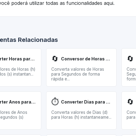
ocê poderá utilizar todas as funcionalidades aqui.
entas Relacionadas
🔄
🔄
Converter Horas para Segundos
Conversor de Horas para Segundos
lores de Horas (h)
Converta valores de Horas
Conv
s (s) instantan...
para Segundos de forma
Segu
rápida e...
forma
⏱️
🔄
Converter Anos para Segundos
Converter Dias para Horas
lores de Anos
Converta valores de Dias (d)
Conv
Segundos (s)
para Horas (h) instantaneame...
para