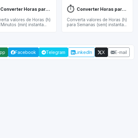
⏱️
Converter Horas para Minutos
Converter Horas para Semanas
erta valores de Horas (h)
Converta valores de Horas (h)
Minutos (min) instanta...
para Semanas (sem) instanta...
App
Facebook
Telegram
LinkedIn
X
E-mail