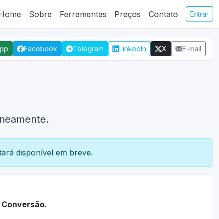
Home
Sobre
Ferramentas
Preços
Contato
Entrar
App
Facebook
Telegram
LinkedIn
X
E-mail
taneamente.
ará disponível em breve.
a
Conversão
.