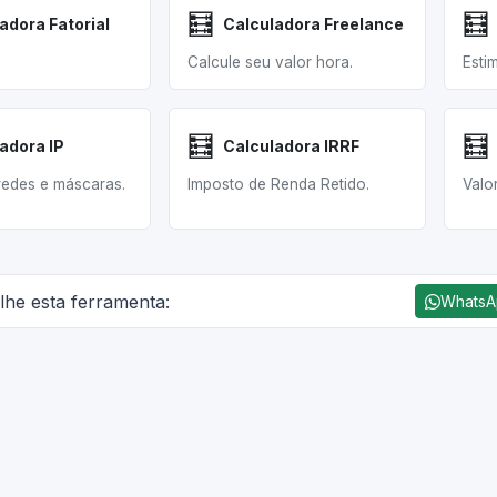
🧮
🧮
adora Fatorial
Calculadora Freelance
Calcule seu valor hora.
Esti
🧮
🧮
adora IP
Calculadora IRRF
redes e máscaras.
Imposto de Renda Retido.
Valor
lhe esta ferramenta:
Whats