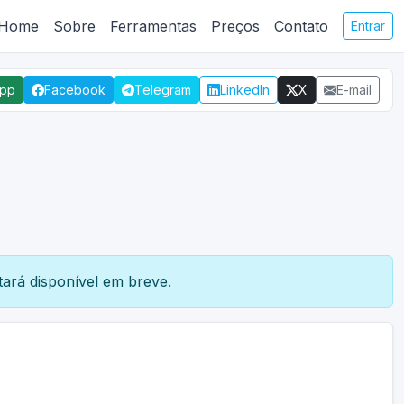
Home
Sobre
Ferramentas
Preços
Contato
Entrar
App
Facebook
Telegram
LinkedIn
X
E-mail
ará disponível em breve.