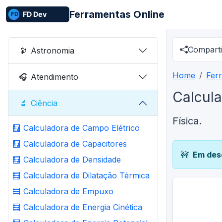
Ferramentas Online
Comparti
🔭
Astronomia
Home
Fer
🎧
Atendimento
Calcula
🔬
Ciência
Física.
🧮
Calculadora de Campo Elétrico
🧮
Calculadora de Capacitores
🚧
Em des
🧮
Calculadora de Densidade
🧮
Calculadora de Dilatação Térmica
🧮
Calculadora de Empuxo
🧮
Calculadora de Energia Cinética