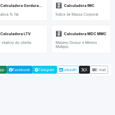
🧮
Calculadora Gordura Corporal
Calculadora IMC
mativa % fat.
Índice de Massa Corporal.
🧮
Calculadora LTV
Calculadora MDC MMC
 vitalício do cliente.
Máximo Divisor e Mínimo
Múltiplo.
App
Facebook
Telegram
LinkedIn
X
E-mail