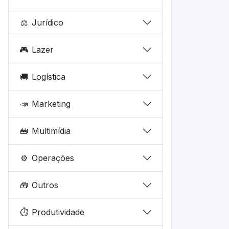
⚖️
Jurídico
🎮
Lazer
🚚
Logística
📣
Marketing
🧰
Multimídia
⚙️
Operações
🧰
Outros
⏱️
Produtividade