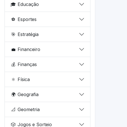
🎓
Educação
⚽
Esportes
🎯
Estratégia
💼
Financeiro
💰
Finanças
⚛️
Física
🌍
Geografia
📐
Geometria
🎲
Jogos e Sorteio