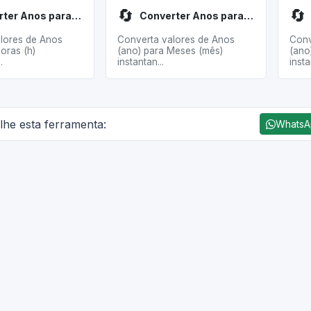
🔄
🔄
Converter Anos para Horas
Converter Anos para Meses
lores de Anos
Converta valores de Anos
Conv
oras (h)
(ano) para Meses (mês)
(ano
.
instantan...
instan
lhe esta ferramenta:
Whats