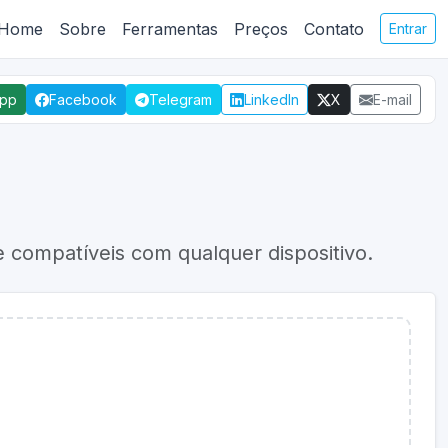
Home
Sobre
Ferramentas
Preços
Contato
Entrar
App
Facebook
Telegram
LinkedIn
X
E-mail
compatíveis com qualquer dispositivo.