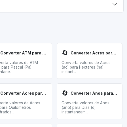
🔄
Converter ATM para Pascal
Converter Acres para Hectares
erta valores de ATM
Converta valores de Acres
) para Pascal (Pa)
(ac) para Hectares (ha)
ntane...
instant...
🔄
Converter Acres para Quilômetros Quadrados
Converter Anos para Dias
erta valores de Acres
Converta valores de Anos
 para Quilômetros
(ano) para Dias (d)
rados...
instantaneam...