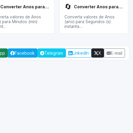
🔄
Converter Anos para Minutos
Converter Anos para Segundos
erta valores de Anos
Converta valores de Anos
) para Minutos (min)
(ano) para Segundos (s)
t...
instanta...
App
Facebook
Telegram
LinkedIn
X
E-mail