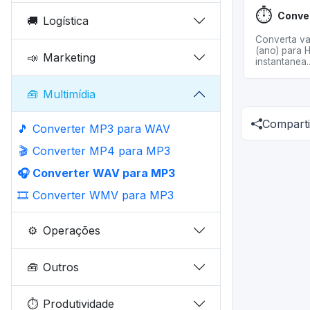
⏱️
🚚
Logística
Converta va
(ano) para H
📣
Marketing
instantanea..
🧰
Multimídia
Comparti
🎵
Converter MP3 para WAV
🎬
Converter MP4 para MP3
🎧
Converter WAV para MP3
🎞️
Converter WMV para MP3
⚙️
Operações
🧰
Outros
⏱️
Produtividade