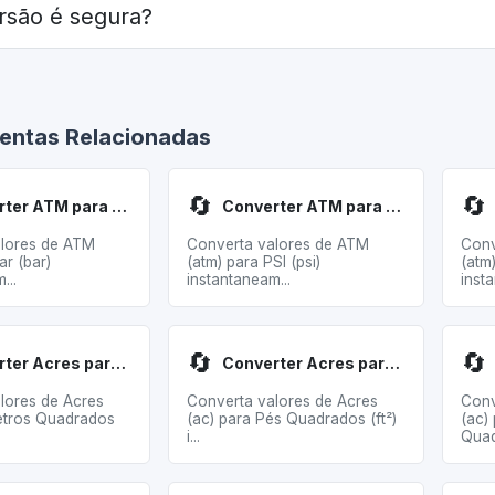
rsão é segura?
entas Relacionadas
🔄
🔄
Converter ATM para Bar
Converter ATM para PSI
lores de ATM
Converta valores de ATM
Conv
ar (bar)
(atm) para PSI (psi)
(atm
...
instantaneam...
insta
🔄
🔄
Converter Acres para Metros Quadrados
Converter Acres para Pés Quadrados
lores de Acres
Converta valores de Acres
Conv
etros Quadrados
(ac) para Pés Quadrados (ft²)
(ac)
i...
Quad