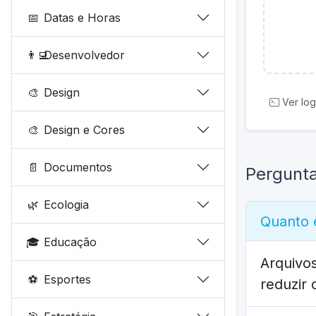
📅
Datas e Horas
👨‍💻
Desenvolvedor
🎨
Design
Ver log
🎨
Design e Cores
📄
Documentos
Pergunt
🌿
Ecologia
Quanto 
🎓
Educação
Arquivo
⚽
Esportes
reduzir