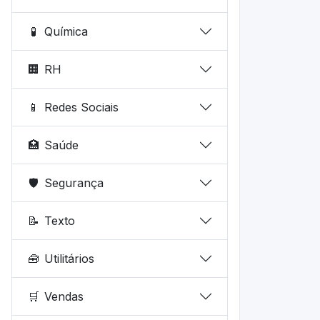
🧪
Química
🏢
RH
📱
Redes Sociais
🏥
Saúde
🛡️
Segurança
📝
Texto
🧰
Utilitários
🛒
Vendas