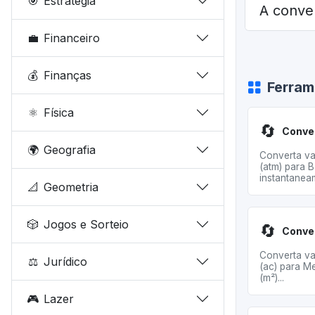
🎯
Estratégia
A conve
💼
Financeiro
💰
Finanças
Ferram
⚛️
Física
🔄
🌍
Geografia
Converta va
(atm) para B
instantaneam
📐
Geometria
🎲
Jogos e Sorteio
🔄
Converta va
⚖️
Jurídico
(ac) para M
(m²)...
🎮
Lazer