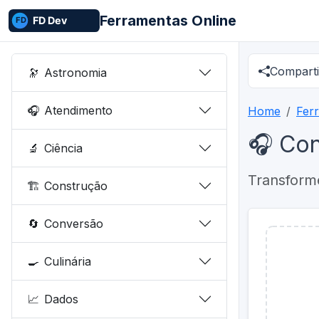
Ferramentas Online
Comparti
🔭
Astronomia
🎧
Atendimento
Home
Fer
🎧 Co
🔬
Ciência
Transform
🏗️
Construção
🔄
Conversão
🍳
Culinária
📈
Dados