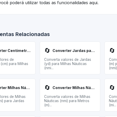
ocê poderá utilizar todas as funcionalidades aqui.
entas Relacionadas
🔄
🔄
Converter Centímetros para Milhas Náuticas
Converter Jardas para Milhas Náuticas
lores de
Converta valores de Jardas
Conv
 (cm) para Milhas
(yd) para Milhas Náuticas
(m) 
(nmi...
(nmi).
🔄
🔄
Converter Milhas Náuticas para Jardas
Converter Milhas Náuticas para Metros
lores de Milhas
Converta valores de Milhas
Conv
mi) para Jardas
Náuticas (nmi) para Metros
Náut
(m)...
(mi...