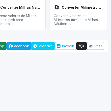
🔄
Converter Milhas Náuticas para Quilômetros
Converter Milímetros para Milhas Náuticas
erta valores de Milhas
Converta valores de
icas (nmi) para
Milímetros (mm) para Milhas
metro...
Náuticas ...
App
Facebook
Telegram
LinkedIn
X
E-mail