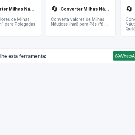
🔄
🔄
Converter Milhas Náuticas para Polegadas
Converter Milhas Náuticas para Pés
lores de Milhas
Converta valores de Milhas
Conv
mi) para Polegadas
Náuticas (nmi) para Pés (ft) i...
Náut
Quilô
lhe esta ferramenta:
Whats