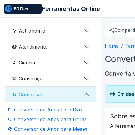
Ferramentas Online
Comparti
🔭
Astronomia
Home
Fer
🎧
Atendimento
Convert
🔬
Ciência
Converta v
🏗️
Construção
🚧
Em des
🔄
Conversão
🔄
Conversor de Anos para Dias
Sobre es
🔄
Conversor de Anos para Horas
A ferrame
🔄
Conversor de Anos para Meses