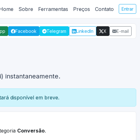
Home
Sobre
Ferramentas
Preços
Contato
Entrar
App
Facebook
Telegram
LinkedIn
X
E-mail
i) instantaneamente.
ará disponível em breve.
tegoria
Conversão
.