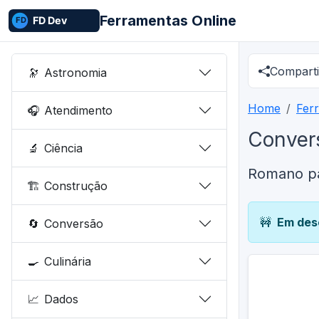
Ferramentas Online
Comparti
🔭
Astronomia
Home
Fer
🎧
Atendimento
Conver
🔬
Ciência
Romano pa
🏗️
Construção
🚧
Em des
🔄
Conversão
🍳
Culinária
📈
Dados