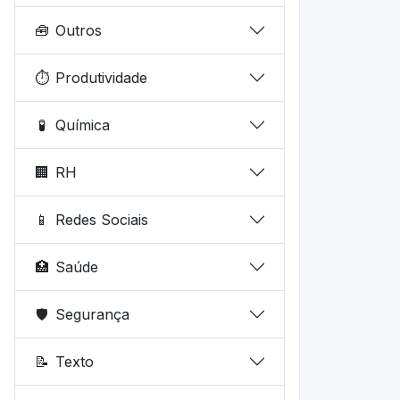
🧰
Outros
⏱️
Produtividade
🧪
Química
🏢
RH
📱
Redes Sociais
🏥
Saúde
🛡️
Segurança
📝
Texto