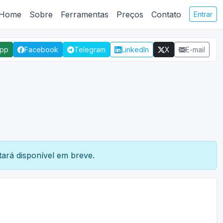
Home
Sobre
Ferramentas
Preços
Contato
Entrar
App
Facebook
Telegram
LinkedIn
X
E-mail
ará disponível em breve.