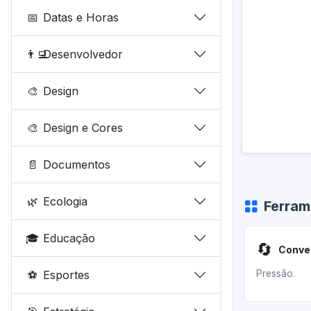
📅
Datas e Horas
👨‍💻
Desenvolvedor
🎨
Design
🎨
Design e Cores
📄
Documentos
🌿
Ecologia
Ferram
🎓
Educação
🔄
Conve
⚽
Esportes
Pressão.