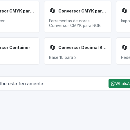
🔄
🔄
Conversor CMYK para RGB
Conversor CMYK para RGB
een.
Ferramentas de cores:
Impo
Conversor CMYK para RGB.
🔄
🔄
rsor Container
Conversor Decimal Binário
Base 10 para 2.
Rede
lhe esta ferramenta:
Whats