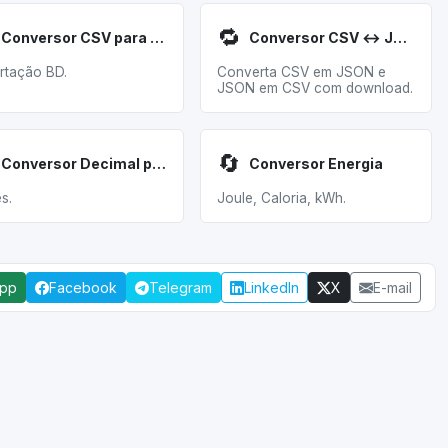
🔁
Conversor CSV para SQL
Conversor CSV ↔ JSON
rtação BD.
Converta CSV em JSON e
JSON em CSV com download.
🔄
Conversor Decimal para IP
Conversor Energia
s.
Joule, Caloria, kWh.
App
Facebook
Telegram
LinkedIn
X
E-mail