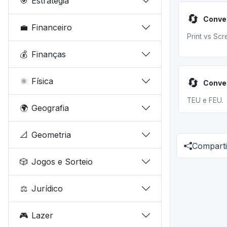
🎯
Estratégia
🔄
💼
Financeiro
Print vs Scr
💰
Finanças
🔄
⚛️
Física
Conve
TEU e FEU.
🌍
Geografia
📐
Geometria
Comparti
🎲
Jogos e Sorteio
⚖️
Jurídico
🎮
Lazer