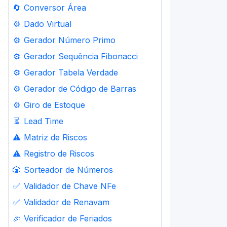
🔄
Conversor Área
⚙️
Dado Virtual
⚙️
Gerador Número Primo
⚙️
Gerador Sequência Fibonacci
⚙️
Gerador Tabela Verdade
⚙️
Gerador de Código de Barras
⚙️
Giro de Estoque
⏳
Lead Time
⚠️
Matriz de Riscos
⚠️
Registro de Riscos
🎲
Sorteador de Números
✅
Validador de Chave NFe
✅
Validador de Renavam
🎉
Verificador de Feriados