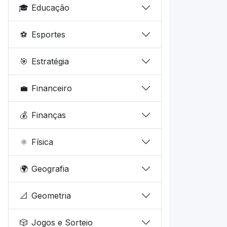
🎓
Educação
⚽
Esportes
🎯
Estratégia
💼
Financeiro
💰
Finanças
⚛️
Física
🌍
Geografia
📐
Geometria
🎲
Jogos e Sorteio