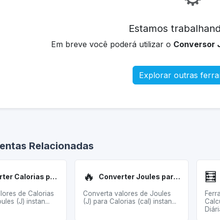
Estamos trabalhand
Em breve você poderá utilizar o
Conversor J
Explorar outras ferr
entas Relacionadas
🔥
🧮
Converter Calorias para Joules
Converter Joules para Calorias
lores de Calorias
Converta valores de Joules
Ferr
ules (J) instan...
(J) para Calorias (cal) instan...
Calc
Diári