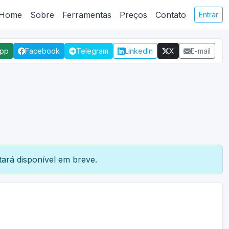
Home
Sobre
Ferramentas
Preços
Contato
Entrar
App
Facebook
Telegram
LinkedIn
X
E-mail
ará disponível em breve.