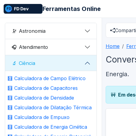
Ferramentas Online
Comparti
🔭
Astronomia
Home
Fer
🎧
Atendimento
Convers
🔬
Ciência
Energia.
🧮
Calculadora de Campo Elétrico
🧮
Calculadora de Capacitores
🚧
Em des
🧮
Calculadora de Densidade
🧮
Calculadora de Dilatação Térmica
🧮
Calculadora de Empuxo
🧮
Calculadora de Energia Cinética