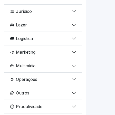
⚖️
Jurídico
🎮
Lazer
🚚
Logística
📣
Marketing
🧰
Multimídia
⚙️
Operações
🧰
Outros
⏱️
Produtividade