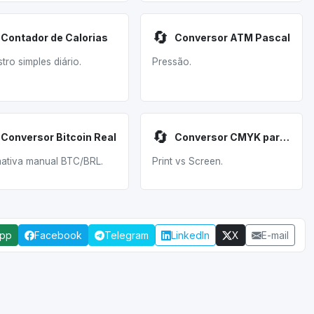
🔄
Contador de Calorias
Conversor ATM Pascal
tro simples diário.
Pressão.
🔄
Conversor Bitcoin Real
Conversor CMYK para RGB
mativa manual BTC/BRL.
Print vs Screen.
App
Facebook
Telegram
LinkedIn
X
E-mail