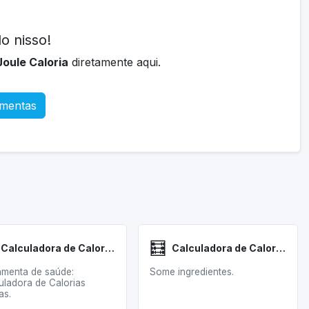
o nisso!
oule Caloria
diretamente aqui.
amentas
🧮
Calculadora de Calorias Diárias
Calculadora de Calorias Receita
amenta de saúde:
Some ingredientes.
uladora de Calorias
as.