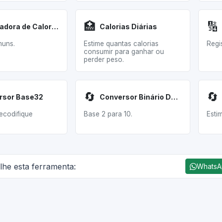
🏥
🔢
Calculadora de Calorias Álcool
Calorias Diárias
muns.
Estime quantas calorias
Regis
consumir para ganhar ou
perder peso.
🔄
🔄
rsor Base32
Conversor Binário Decimal
ecodifique
Base 2 para 10.
Esti
lhe esta ferramenta:
Whats