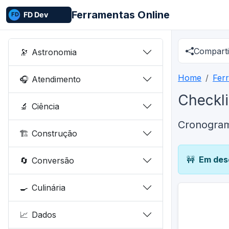
Ferramentas Online
Comparti
🔭
Astronomia
Home
Fer
🎧
Atendimento
Checkl
🔬
Ciência
Cronogra
🏗️
Construção
🚧
Em des
🔄
Conversão
🍳
Culinária
📈
Dados