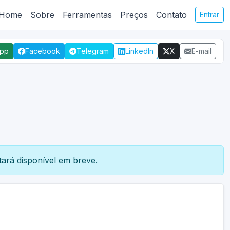
Home
Sobre
Ferramentas
Preços
Contato
Entrar
App
Facebook
Telegram
LinkedIn
X
E-mail
ará disponível em breve.