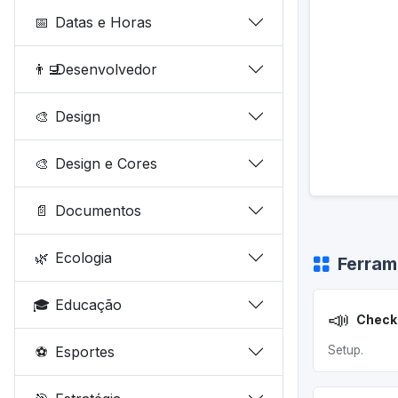
📅
Datas e Horas
👨‍💻
Desenvolvedor
🎨
Design
🎨
Design e Cores
📄
Documentos
🌿
Ecologia
Ferram
🎓
Educação
📣
⚽
Esportes
Setup.