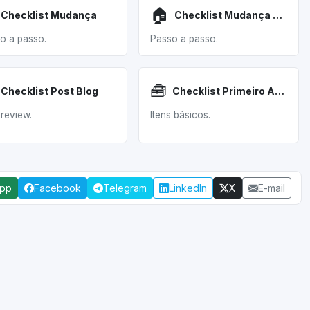
🏠
Checklist Mudança
Checklist Mudança Casa
o a passo.
Passo a passo.
🧰
Checklist Post Blog
Checklist Primeiro Apartamento
review.
Itens básicos.
App
Facebook
Telegram
LinkedIn
X
E-mail