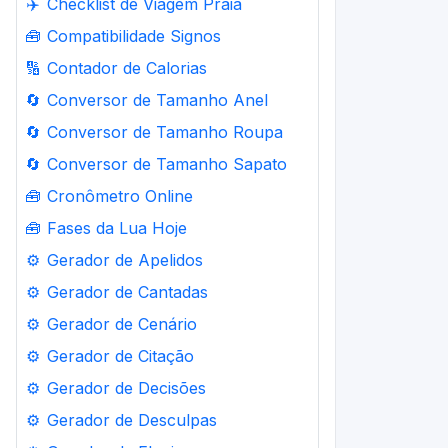
✈️
Checklist de Viagem Praia
🧰
Compatibilidade Signos
🔢
Contador de Calorias
🔄
Conversor de Tamanho Anel
🔄
Conversor de Tamanho Roupa
🔄
Conversor de Tamanho Sapato
🧰
Cronômetro Online
🧰
Fases da Lua Hoje
⚙️
Gerador de Apelidos
⚙️
Gerador de Cantadas
⚙️
Gerador de Cenário
⚙️
Gerador de Citação
⚙️
Gerador de Decisões
⚙️
Gerador de Desculpas