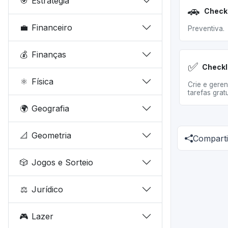
🎯
Estratégia
🚗
💼
Financeiro
Preventiva.
💰
Finanças
✅
Checkl
⚛️
Física
Crie e geren
tarefas grat
🌍
Geografia
📐
Geometria
Comparti
🎲
Jogos e Sorteio
⚖️
Jurídico
🎮
Lazer