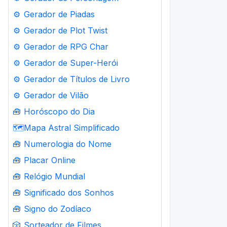
⚙️
Gerador de Piadas
⚙️
Gerador de Plot Twist
⚙️
Gerador de RPG Char
⚙️
Gerador de Super-Herói
⚙️
Gerador de Títulos de Livro
⚙️
Gerador de Vilão
🧰
Horóscopo do Dia
🗺️
Mapa Astral Simplificado
🧰
Numerologia do Nome
🧰
Placar Online
🧰
Relógio Mundial
🧰
Significado dos Sonhos
🧰
Signo do Zodíaco
🎲
Sorteador de Filmes