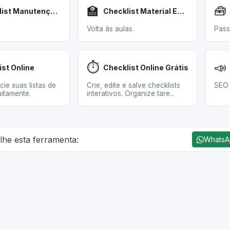
🏫
🧰
Checklist Manutenção Veicular
Checklist Material Escolar
Volta às aulas.
Pass
⏱️
📣
ist Online
Checklist Online Grátis
cie suas listas de
Crie, edite e salve checklists
SEO 
uitamente.
interativos. Organize tare...
lhe esta ferramenta:
Whats