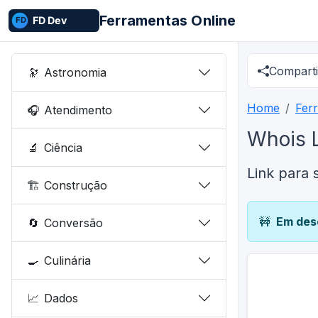
Ferramentas Online
Comparti
🔭
Astronomia
Home
Fer
🎧
Atendimento
Whois 
🔬
Ciência
Link para 
🏗️
Construção
🚧
Em des
🔄
Conversão
🍳
Culinária
📈
Dados