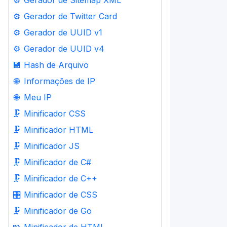
⚙️
Gerador de Sitemap XML
⚙️
Gerador de Twitter Card
⚙️
Gerador de UUID v1
⚙️
Gerador de UUID v4
💾
Hash de Arquivo
🌐
Informações de IP
🌐
Meu IP
🗜️
Minificador CSS
🗜️
Minificador HTML
🗜️
Minificador JS
🗜️
Minificador de C#
🗜️
Minificador de C++
🎛️
Minificador de CSS
🗜️
Minificador de Go