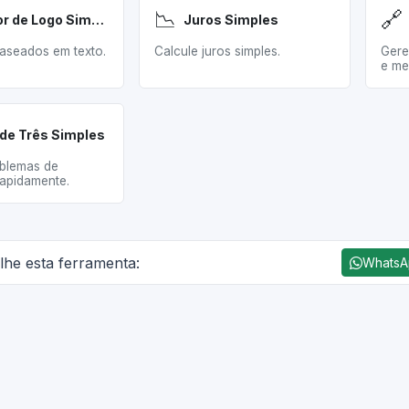
📉
🔗
Gerador de Logo Simples
Juros Simples
baseados em texto.
Calcule juros simples.
Gere
e me
de Três Simples
blemas de
apidamente.
lhe esta ferramenta:
Whats