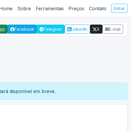
Home
Sobre
Ferramentas
Preços
Contato
Entrar
App
Facebook
Telegram
LinkedIn
X
E-mail
ará disponível em breve.