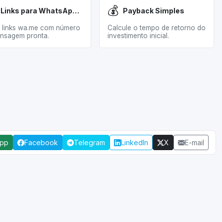
💰
Links para WhatsApp (Simples)
Payback Simples
 links wa.me com número
Calcule o tempo de retorno do
nsagem pronta.
investimento inicial.
App
Facebook
Telegram
LinkedIn
X
E-mail