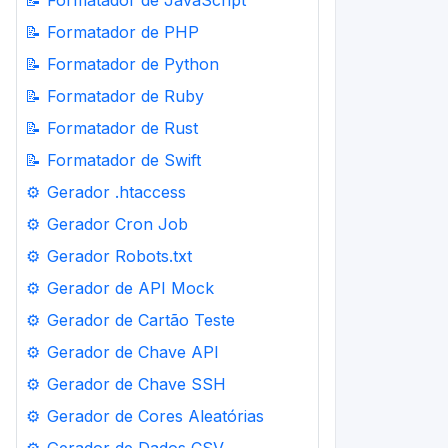
📝
Formatador de JavaScript
📝
Formatador de PHP
📝
Formatador de Python
📝
Formatador de Ruby
📝
Formatador de Rust
📝
Formatador de Swift
⚙️
Gerador .htaccess
⚙️
Gerador Cron Job
⚙️
Gerador Robots.txt
⚙️
Gerador de API Mock
⚙️
Gerador de Cartão Teste
⚙️
Gerador de Chave API
⚙️
Gerador de Chave SSH
⚙️
Gerador de Cores Aleatórias