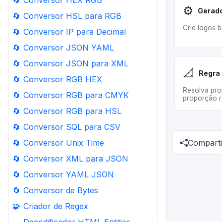
🔄
Conversor HEX RGB
⚙️
🔄
Conversor HSL para RGB
Crie logos 
🔄
Conversor IP para Decimal
🔄
Conversor JSON YAML
🔄
Conversor JSON para XML
📐
Regra 
🔄
Conversor RGB HEX
Resolva pro
🔄
Conversor RGB para CMYK
proporção r
🔄
Conversor RGB para HSL
🔄
Conversor SQL para CSV
Comparti
🔄
Conversor Unix Time
🔄
Conversor XML para JSON
🔄
Conversor YAML JSON
🔄
Conversor de Bytes
🧩
Criador de Regex