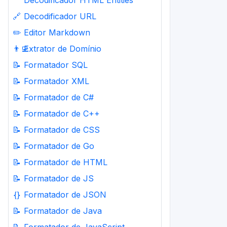
Decodificador HTML Entities
🔗
Decodificador URL
✏️
Editor Markdown
👨‍💻
Extrator de Domínio
📝
Formatador SQL
📝
Formatador XML
📝
Formatador de C#
📝
Formatador de C++
📝
Formatador de CSS
📝
Formatador de Go
📝
Formatador de HTML
📝
Formatador de JS
{}
Formatador de JSON
📝
Formatador de Java