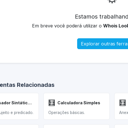
Estamos trabalhand
Em breve você poderá utilizar o
Whois Loo
Explorar outras ferr
entas Relacionadas
🧮
🧮
Analisador Sintático Simples
Calculadora Simples
sujeito e predicado.
Operações básicas.
Anex